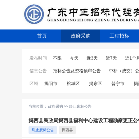
首页
政府采购
工程招标
发布时间
不限
今天
近3天
近7天
近1个
信息公告
招标公告及资格预审公告
中标（成交）
区域
揭阳市
榕城区
揭东区
普宁市
揭
当前位置：
政府采购
>>
终止废标公告
揭西县民政局揭西县福利中心建设工程勘察更正公
终止废标公告
揭西县