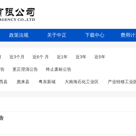
政策法规
关于中正
下载中心
费用计
月
近3个月
近6个 月
近1年
近3年
近5年
公告
更正澄清公告
终止废标公告
西县
惠来县
粤东新城
大南海石化工业区
产业转移工业
告