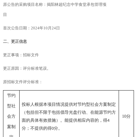
原公告的采购项目名称：
揭阳林超纪念中学食堂承包管理项
目
首次公告日期：
2024年
10
月
24
日
二、更正信息
更正事项：
招标文件
更正原因：
评分标准笔误
。
原
招标文件评分标准
：
节约
投标人根据本项目情况提供对节约型社会方案制定
型社
（包括但不限于包括倡导光盘行动、在能源节约方
会方
10分
面的具体有效措施）。能提供相应内容的，得
4
案制
分；不提供的得
分
。
0