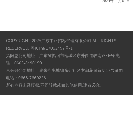
2024年11月01日
COPYRIGHT 2025广东中正招标代理有限公司.ALL RIGHTS
RESERVED.
粤ICP备17052457号-1
揭阳总公司地址：广东省揭阳市榕城区东升街道岐南路45号 电
话：0663-8490199
惠来分公司地址：惠来县惠城镇东郊社区龙湖花园首层17号铺面
电话：0663-7669228
所有内容未经授权,不得转载或做其他使用,违者必究。