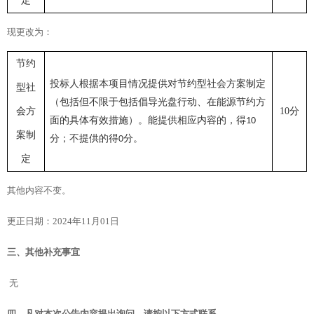
定
现更改为：
节约
投标人根据本项目情况提供对节约型社会方案制定
型社
（包括但不限于包括倡导光盘行动、在能源节约方
会方
10分
面的具体有效措施）。能提供相应内容的，得
10
案制
分；不提供的得
分
。
0
定
其他内容不变。
更正日期：
2024年
11
月
01
日
三、其他补充事宜
无
四、凡对本次公告内容提出询问，请按以下方式联系。