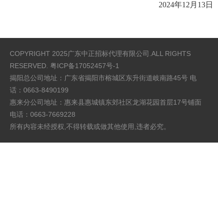
2024年12月13日
COPYRIGHT 2025广东中正招标代理有限公司.ALL RIGHTS
RESERVED.
粤ICP备17052457号-1
揭阳总公司地址：广东省揭阳市榕城区东升街道岐南路45号 电
话：0663-8490199
惠来分公司地址：惠来县惠城镇东郊社区龙湖花园首层17号铺面
电话：0663-7669228
所有内容未经授权,不得转载或做其他使用,违者必究。