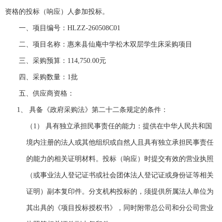
资格的
投标（响应）人
参加投标。
一、
项目编号：
HLZZ-260508C01
二、
项目名称
：
惠来县仙庵中学松木双层学生床采购项目
三、
采购预算：
114,750.00元
四、
采购数量：
1批
五、
供应商资格：
1、
具备《政府采购法》第二十二条规定的条件
：
（1）
具有独立承担民事责任的能力
：
提供
在中华人民共和国
境内注册的法人或其他组织或自然人且具有独立承担民事责任
的能力
的相关证明材料
。投标（响应）时提交有效的营业执照
（或事业法人登记证
书或社会团体法人登记证
或身份证等相关
证明）副本复印件。分支机构投标的，须提供所属法人单位为
其出具的《项目投标授权书》，同时附带总公司和分公司营业