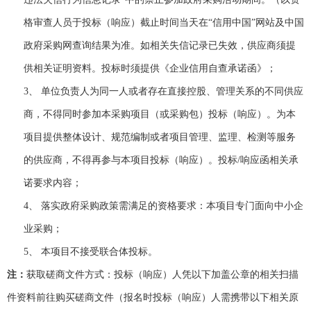
格审查人员于投标（响应）截止时间当天在“信用中国”网站及中国
政府采购网查询结果为准。如相关失信记录已失效，供应商须提
供相关证明资料。投标时须提供《企业信用自查承诺函》
；
3、
单位负责人为同一人或者存在直接控股、管理关系的不同供应
商，不得同时参加本采购项目（或采购包）投标（响应）。为本
项目提供整体设计、规范编制或者项目管理、监理、检测等服务
的供应商，不得再参与本项目投标（响应）。
投标
/
响应函相关承
诺要求内容
；
4、
落实政府采购政策需满足的资格要求：本项目专门面向中小企
业采购
；
5、
本项目不接受联合体
投标
。
注：
获取
磋商文件
方式：
投标（响应）人
凭以下加盖公章的
相关扫描
件
资料前往购买
磋商文件
（报名时
投标（响应）人
需携带以下相关原