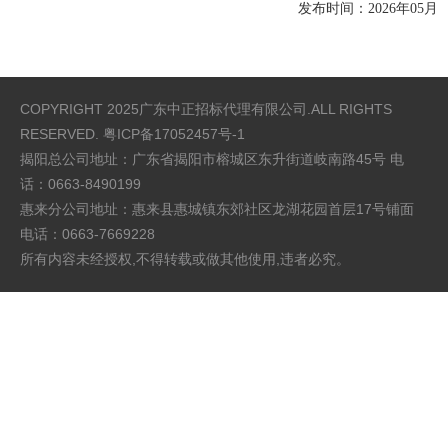
发布时间：
2026年05月
COPYRIGHT 2025广东中正招标代理有限公司.ALL RIGHTS
RESERVED.
粤ICP备17052457号-1
揭阳总公司地址：广东省揭阳市榕城区东升街道岐南路45号 电
话：0663-8490199
惠来分公司地址：惠来县惠城镇东郊社区龙湖花园首层17号铺面
电话：0663-7669228
所有内容未经授权,不得转载或做其他使用,违者必究。