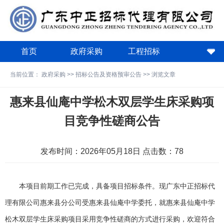
首页
政府采购
工程招标
政策法规
关于中正
下载中心
当前位置：
政府采购
>>
招标公告及资格预审公告
>> 浏览文章
费用计算器
惠来县仙庵中学松木双层学生床采购项
目竞争性磋商公告
发布时间：2026年05月18日 点击数：
78
本项目前期工作已完成，具备项目招标条件。现
广东中正招标代
理有限公司惠来县分公司
受
惠来县仙庵中学
委托，就
惠来县仙庵中学
松木双层学生床采购项目
采用竞争性磋商的方式进行采购，欢迎符合