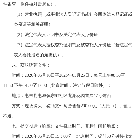
件备查
，
原件核对后退回）
。
（1）
营业执照
（
或事业法人登记证
书或社会团体法人登记证
或
身份证等相关证明
）
；
（2）
法定代表人
证明书及
法定代表人
身份证；
（3）
法定代表人
授权委托证明书及被委托人身份证（若
法定代
表人
委托报名的须提供）
。
六、
获取
磋商文件：
时间：
2026
年
05
月
18
日
至
2026
年
05
月
25
日
，
每天
上午
0
8
:
3
0至
1
1
:
3
0,下午
14:
30至
17
:
0
0
（
北京时间，法定节假日除外
）；
地点：
惠来县惠城镇东郊社区龙湖花园首层
17号铺面
方式：现场购买，磋商文件每套售价
200.00元（人民币），售后
不退。
七、
提交
投标（响应）文件
截止时间、开标时间和地点
：
时间
：
2026
年
05
月
29
日
15
：
0
0分（北京时间
，
提前
30分钟接收文