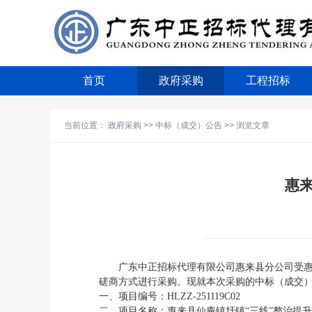
首页
政府采购
工程招标
当前位置：
政府采购
>>
中标（成交）公告
>> 浏览文章
惠
广东中正招标代理有限公司惠来县分公司
受
磋商
方式
进行采购。现就本次采购的中标（成交
一、项目编号：
HLZZ-251119C02
二、项目名称：
惠来县仙庵镇圩镇
“三线”整治提