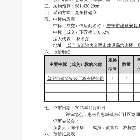
三、
采购预算
：
981,436.29元
四、采购方式：
竞争性磋商
五、中标供应商
中标（成交）供应商名称
：
普宁市建筑安装
中标（成交）下浮率
：
0.52%
法人代表
：
林卓彦
地址
：
普宁市流沙大道西市建设局培训楼一
六、报价明细
规格
主要
中标（成交）
标的名称
数量
型号
（
普宁市建筑安装工程有限公司
/
/
七、评审日期
：
2025年12月01日
评审地点：
惠来县惠城镇东郊社区龙湖
评审委员会：
负责人：
陈伟华
成员：
黄童欢、林梓杰
八、
报价汇总表