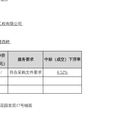
工程有限公司
楼西畔
单价
服务要求
中标（成交）下浮率
元）
/
符合采购文件要求
0.52%
花园首层
17
号铺面