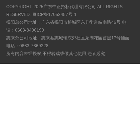
COPYRIGHT 2025广东中正招标代理有限公司.ALL RIGHTS
RESERVED.
粤ICP备17052457号-1
揭阳总公司地址：广东省揭阳市榕城区东升街道岐南路45号 电
话：0663-8490199
惠来分公司地址：惠来县惠城镇东郊社区龙湖花园首层17号铺面
电话：0663-7669228
所有内容未经授权,不得转载或做其他使用,违者必究。