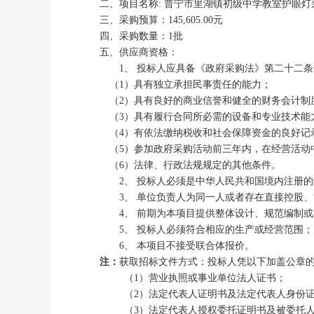
二、项目名称
: 普宁市里湖镇初级中学教室护眼灯
三、采购预算：
145,605.00元
四、采购数量：
1批
五、供应商资格：
1、
投标人应具备《政府采购法》第二十二条
（
1）
具有独立承担民事责任的能力；
（
2）具有良好的商业信誉和健全的财务会计制
（
3）具有履行合同所必需的设备和专业技术能
（
4）有依法缴纳税收和社会保障资金的良好记
（
5）参加政府采购活动前三年内，在经营活动
（
6）法律、行政法规规定的其他条件。
2、
投标人必须是中华人民共和国境内注册的
3、
单位负责人为同一人或者存在直接控股、
4、
前期为本项目提供整体设计、规范编制或
5、
投标人必须符合相应的生产或经营范围；
6、
本项目不接受联合体报价。
注：
获取招标文件方式：投标人凭以下加盖公章
（
1）营业执照
或事业单位法人证书
；
（
2）
法定代表人
证明书及
法定代表人
身份
（
3）
法定代表人
授权委托证明书及被委托