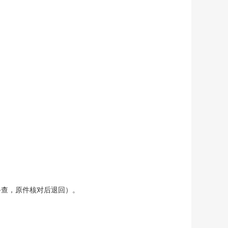
备查
，
原件核对后退回）
。